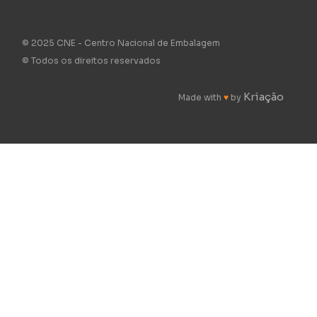
© 2025 CNE - Centro Nacional de Embalagem
© Todos os direitos reservados
Kriação
Made with
♥
by